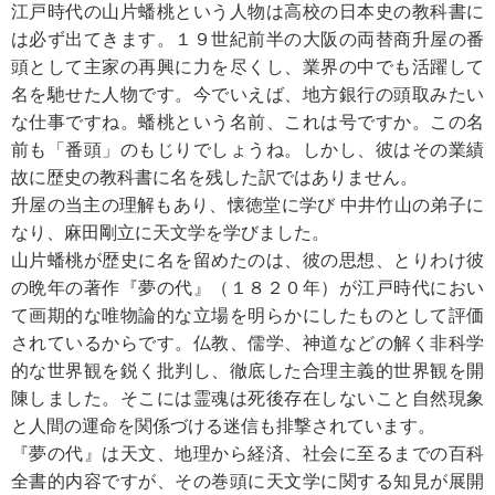
江戸時代の山片蟠桃という人物は高校の日本史の教科書に
は必ず出てきます。１９世紀前半の大阪の両替商升屋の番
頭として主家の再興に力を尽くし、業界の中でも活躍して
名を馳せた人物です。今でいえば、地方銀行の頭取みたい
な仕事ですね。蟠桃という名前、これは号ですか。この名
前も「番頭」のもじりでしょうね。しかし、彼はその業績
故に歴史の教科書に名を残した訳ではありません。
升屋の当主の理解もあり、懐徳堂に学び 中井竹山の弟子に
なり、麻田剛立に天文学を学びました。
山片蟠桃が歴史に名を留めたのは、彼の思想、とりわけ彼
の晩年の著作『夢の代』（１８２０年）が江戸時代におい
て画期的な唯物論的な立場を明らかにしたものとして評価
されているからです。仏教、儒学、神道などの解く非科学
的な世界観を鋭く批判し、徹底した合理主義的世界観を開
陳しました。そこには霊魂は死後存在しないこと自然現象
と人間の運命を関係づける迷信も排撃されています。
『夢の代』は天文、地理から経済、社会に至るまでの百科
全書的内容ですが、その巻頭に天文学に関する知見が展開