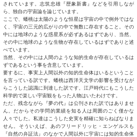
されています。志筑忠雄『歴象新書』などを引用しなが
ら、独自の宇宙論を論じています。
ここで、蟠桃は太陽のような恒星は宇宙の中で例外ではな
く、宇宙の三元的広がりの中で無数に存在すること。その
中には地球のような惑星系が必ずあるはずであり、当然、
その中に地球のような生物が存在しているはずでありと述
べています。
当然、その中には人間のような知的生命が存在しているは
ずであるという事を含意しています。
要するに、事実上人間以外の知的生命体はいるということ
を言っている訳です。蟠桃は西洋天文学の影響を受けなが
らこうした認識に到達した訳です。江戸時代にもこうした
科学的で楽しい宇宙観をもった人物はいたわけです。
ただ、残念ながら『夢の代』は公刊された訳ではありませ
ん。だからその学問的業績を知る人は周囲のごく僅かな
人々でした。私達はこうした史実を精確に知らねばなりま
せん。そういえば、あのフリードリッヒ・エンゲルスも
『自然の弁証法』のなかで人間以外に宇宙には知的生命体