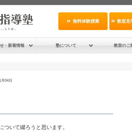
無料体験授業
教室見
せ・新着情報
塾について
教室のご
11月04日
について綴ろうと思います。