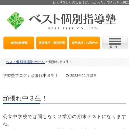
ひとりひとりのなるほど、わかった、できたを大切に
無料体験授業
教室見学・個別説明
資料請求・お問合せ
ベスト個別指導塾 ホーム
>
頑張れ中３生！
学習塾ブログ / 頑張れ中３生！
2023年11月15日
頑張れ中３生！
公立中学校では間もなく２学期の期末テストになります
ね。