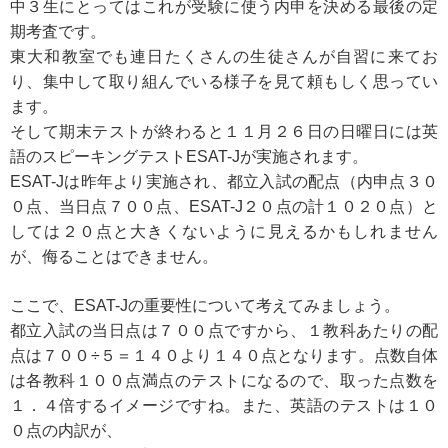
中３生にとってはこれが受験に使う内申を決める最後の定
期考査です。
東大和教室でも連日たくさんの生徒さんが自習に来てお
り、集中して取り組んでいる様子を見て頼もしく思ってい
ます。
そして期末テストが終わると１１月２６日の日曜日には英
語のスピーキングテストESAT-Jが実施されます。
ESAT-Jは昨年より実施され、都立入試の配点（内申点３０
０点、当日点７００点、ESAT-J２０点の計１０２０点）と
しては２０点と大きくないように見えるかもしれません
が、侮ることはできません。
ここで、ESAT-Jの重要性について考えてみましょう。
都立入試の当日点は７００点ですから、１教科あたりの配
点は７００÷５＝１４０より１４０点となります。点数自体
は各教科１００点満点のテストになるので、取った点数を
１．４倍するイメージですね。また、英語のテストは１０
０点の内訳が、