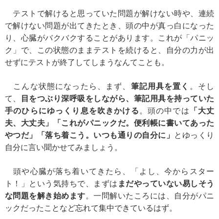
テストで解けると思っていた問題が解けない時や、連続
で解けない問題が出てきたとき、頭の中が真っ白になった
り、心臓がバクバクすることがあります。これが「パニッ
ク」で、この状態のままテストを続けると、自分の力が出
せずにテストが終了してしまうなんてことも。
こんな状態になったら、まず、
筆記用具を置く
。そし
て、
目をつぶり深呼吸をしながら、筆記用具を持っていた
手のひらにゆっくり息を吹きかける
。頭の中では
「大丈
夫、大丈夫」「これがパニックだ。便利帳に書いてあった
やつだ」「落ち着こう。いつも通りの自分に」
とゆっくり
自分に言い聞かせてみましょう。
頭や心臓が落ち着いてきたら、「よし、今からスター
ト！」という気持ちで、まずは
まだやっていない易しそう
な問題を解き始めます
。一問解いたころには、自分がパニ
ックだったことなど忘れて集中できているはず。