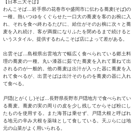
【日本三大そば】
わんこそば…岩手県の花巻市や盛岡市に伝わる蕎麦(そば)の
一種。熱いつゆをくぐらせた一口大の蕎麦を客のお椀に入
れ、それを食べ終わるたびに、給仕がそのお椀に次々と蕎
麦を入れ続け、客が満腹になりふたを閉めるまで続けると
いうスタイル。提供するわんこそば店によって差がある。
出雲そば…島根県出雲地方で幅広く食べられている郷土料
理の蕎麦の一種。丸い漆器に茹でた蕎麦を入れて重ねて出
されるのが一般的。他の蕎麦は出汁が入った器に蕎麦を入
れて食べるが、出雲そばは出汁そのものを蕎麦の器に入れ
て食べる。
戸隠(とがくし)そば…長野県長野市戸隠地方で食べられてい
る蕎麦。蕎麦の実の周りの皮を少し残してからそば粉にし
たものを使用する。また海苔は乗せず、戸隠大根と呼ばれ
る地元の辛み大根を薬味として食している。天ぷらには地
元の山菜がよく用いられる。