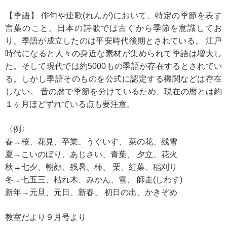
【季語】 俳句や連歌(れんが)において、特定の季節を表す
言葉のこと。日本の詩歌では古くから季節を意識してお
り、季語が成立したのは平安時代後期とされている。 江戸
時代になると人々の身近な素材が集められて季語は増大し
た。そして現代では約5000もの季語が存在するとされてい
る。しかし季語そのものを公式に認定する機関などは存在
しない。 昔の暦で季節を分けているため、現在の暦とは約
１ヶ月ほどずれている点も要注意。
〈例〉
春→桜、花見、卒業、うぐいす、 菜の花、残雪
夏→こいのぼり、あじさい、青葉、 夕立、花火
秋→七夕、朝顔、残暑、柿、 栗、紅葉、稲刈り
冬→七五三、枯れ木、みかん、雪、 師走(しわす)
新年→元旦、元日、新春、 初日の出、かきぞめ
教室だより９月号より