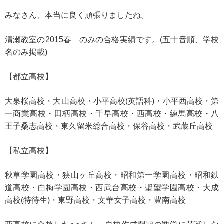
みなさん、本当に良く頑張りましたね。
清瀬教室の2015春 のみの合格実績です。(五十音順、学校
名のみ掲載)
【都立高校】
大泉桜高校・大山高校・小平高校(英語科)・小平西高校・第
一商業高校・田柄高校・千早高校・西高校・練馬高校・八
王子桑志高校・東久留米総合高校・保谷高校・武蔵丘高校
【私立高校】
秋草学園高校・狭山ヶ丘高校・昭和第一学園高校・昭和鉄
道高校・白梅学園高校・西武台高校・聖望学園高校・大成
高校(特待生)・東野高校・文華女子高校・豊南高校