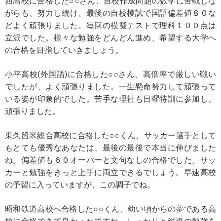
西高校に合格した○○さん、自校作成問題の数学に苦戦しな
がらも、努力し続け、最後の自校模試で国語偏差値８０な
どよく頑張りました。毎回の模擬テストで理科１００点は
立派でした。様々な勉強をどんどん進め、希望する大学へ
の合格を目指していきましょう。
小平高校(外国語)に合格した○○さん、高倍率で厳しい戦い
でしたが、よく頑張りました。一生懸命努力して頑張って
いる姿が印象的でした。苦手な理社も日曜特訓に参加し、
頑張りました。
東久留米総合高校に合格した○○くん、サッカー選手として
もとても優秀なあなたは、最後の最後で本当に伸びました
ね。偏差値も６０オーバーと文句なしの合格でした。サッ
カーと勉強をきっと上手に両立できるでしょう。早速高校
の予習に入っていますが、この調子でね。
昭和鉄道高校へ合格した○○くん、幼い頃からの夢である高