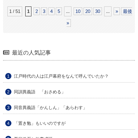
1 / 51
1
2
3
4
5
...
10
20
30
...
»
最後
»
最近の人気記事
江戸時代の人は江戸幕府をなんて呼んでいたか？
同訓異義語 「おさめる」
同音異義語「かんしん」「あらわす」
「置き勉」もいいのですが