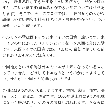
いは、鎌倉幕府ができた年を「良い国作ろう」だから4192
年としていた例です(鎌倉幕府ができた年については諸説あ
ります)。そこで、今回のブログでは、比較的多くの人が誤
認識しやすい内容を社会科の地理・歴史分野からいくつか
紹介したいと思います。
ベルリンの壁は西ドイツと東ドイツの国境→違います。東
ドイツの中にあったベルリンという都市を東西に分けた壁
です。東西ドイツの国境ではありません(役割は似ている部
分もありますが)ので注意です。
中国地方という名称は外国の中国が由来になっている→な
っていません。どうして中国地方というのかはっきりして
いませんが、中国との関連はないのです。
九州には9つの県がある→７つです。福岡、宮崎、熊本、長
崎、大分、鹿児島、佐賀です。1000年以上前に9つの地域
になった時があり、その時の名残と思われます。ちなみに