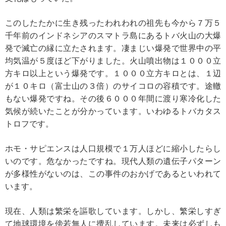
このしたたかに生き残ったわれわれの祖先も今から７万５
千年前のインドネシアのスマトラ島にあるトバ火山の大爆
発で滅亡の縁に立たされます。凄まじい爆発で世界中の平
均気温が５度ほど下がりました。火山噴出物は１０００立
方キロ以上という爆発です。１０００立方キロとは、１辺
が１０キロ（富士山の３倍）のサイコロの容積です。途轍
もない爆発ですね。その後６０００年間に渡り寒冷化した
気候が続いたことが分かっています。いわゆるトバカタス
トロフです。
ホモ・サピエンスは人口規模で１万人ほどに縮小したらし
いのです。危なかったですね。現代人類の遺伝子パターン
が多様性がないのは、この事件のおかげであるといわれて
います。
現在、人類は繁栄を謳歌しています。しかし、繁栄しすぎ
て地球環境を傍若無人に攪乱しています。未来は必ずしも