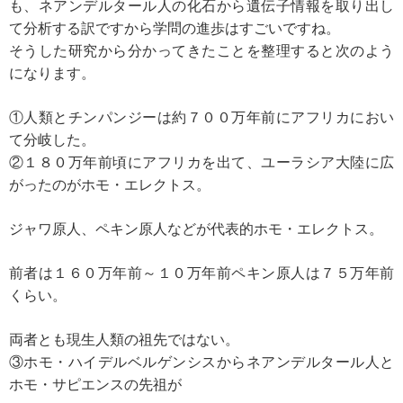
も、ネアンデルタール人の化石から遺伝子情報を取り出し
て分析する訳ですから学問の進歩はすごいですね。
そうした研究から分かってきたことを整理すると次のよう
になります。
①人類とチンパンジーは約７００万年前にアフリカにおい
て分岐した。
②１８０万年前頃にアフリカを出て、ユーラシア大陸に広
がったのがホモ・エレクトス。
ジャワ原人、ペキン原人などが代表的ホモ・エレクトス。
前者は１６０万年前～１０万年前ペキン原人は７５万年前
くらい。
両者とも現生人類の祖先ではない。
③ホモ・ハイデルベルゲンシスからネアンデルタール人と
ホモ・サピエンスの先祖が