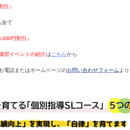
円割引』
入会で
,000円割引』
講習イベントの紹介
は
こちら
から
お電話またはホームページの
お問い合わせフォーム
より