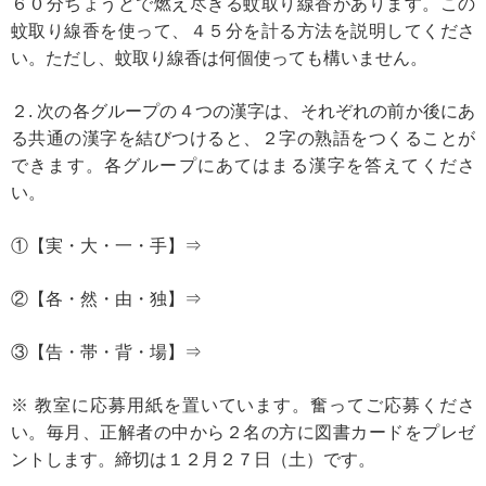
６０分ちょうどで燃え尽きる蚊取り線香があります。この
蚊取り線香を使って、４５分を計る方法を説明してくださ
い。ただし、蚊取り線香は何個使っても構いません。
２. 次の各グループの４つの漢字は、それぞれの前か後にあ
る共通の漢字を結びつけると、２字の熟語をつくることが
できます。各グループにあてはまる漢字を答えてくださ
い。
①【実・大・一・手】⇒
②【各・然・由・独】⇒
③【告・帯・背・場】⇒
※ 教室に応募用紙を置いています。奮ってご応募くださ
い。毎月、正解者の中から２名の方に図書カードをプレゼ
ントします。締切は１２月２７日（土）です。