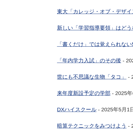
東大「カレッジ・オブ・デザイ
新しい「学習指導要領」はどう
「書くだけ」では覚えられない
「年内学力入試」のその後
- 2
世にも不思議な生物「タコ」
-
来年度新設予定の学部
- 2025
DXハイスクール
- 2025年5月1
暗算テクニックをみつけよう
-