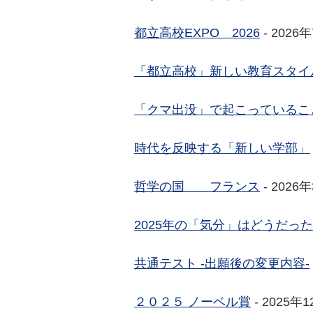
都立高校EXPO 2026
- 2026
「都立高校」新しい教育スタイ
「クマ出没」で起こっているこ
時代を反映する「新しい学部」
哲学の国 フランス
- 2026
2025年の「気分」はどうだっ
共通テスト -出願後の変更内容-
２０２５ ノーベル賞
- 2025年