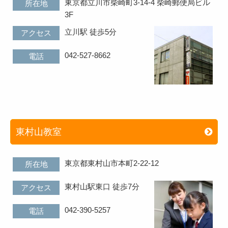
東京都立川市柴崎町3-14-4 柴崎郵便局ビル
所在地
3F
立川駅 徒歩5分
アクセス
042-527-8662
電話
東村山教室
東京都東村山市本町2-22-12
所在地
東村山駅東口 徒歩7分
アクセス
042-390-5257
電話