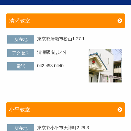
清瀬教室
東京都清瀬市松山1-27-1
所在地
清瀬駅 徒歩4分
アクセス
042-493-0440
電話
小平教室
東京都小平市天神町2-29-3
所在地