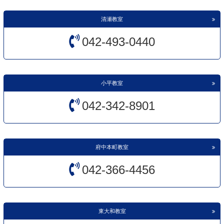
お問い合わせ
清瀬教室
体験授業のお申し込み
042-493-0440
各教室のページはこちらから
小平教室
◆ 定期テスト対策コース
042-342-8901
ベスト個別指導塾では、
「定期テスト対策コース」
を受付中です。
科目、日時をお選びいただき、試験範囲に合わせた内容
で授業を行い
ます。ひとりひとり丁寧に指導していきますので、
必ず得点UP
をして
府中本町教室
いただけます。
042-366-4456
東大和教室