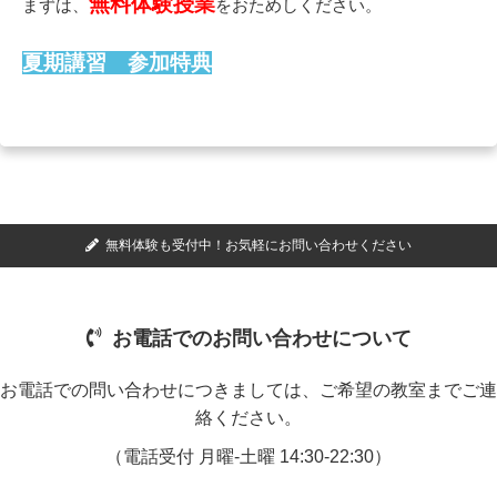
無料体験授業
まずは、
をおためしください。
夏期講習 参加特典
★
7月28日（火）まで
にお申込みいただくと、
『早割特典 講習料金２,000円割引』
★
夏期講習を受講後、9月のご入会で
『入会金 0円』＋『初月の費用5,000円割引』
お申込みやご質問・ご相談は、お電話またはホームページの
お問い合
無料体験も受付中！お気軽にお問い合わせください
わせフォーム
より、
お気軽にご連絡ください。
こちら
ベストの夏期講習イベントは
お電話でのお問い合わせについて
こちら
授業システムの詳細は
お電話での問い合わせにつきましては、ご希望の教室までご連
絡ください。
（電話受付 月曜-土曜 14:30-22:30）