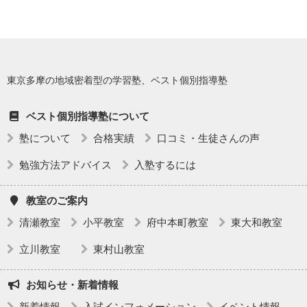
★参加特典★
①学校別の試験範囲に合わせた【５科対策プリント】を作成します。
②土日に開催の「定期テスト対策勉強会」「英語 教科書本文・単語
マスター会」など各種テスト対策勉強会に無料参加できます。
東京多摩の地域密着型の学習塾、ベスト個別指導塾
お申込みやご質問は、お電話またはホームページお問い合わせフ
ォームより、
お気軽にご連絡ください。
ベスト個別指導塾について
お問い合わせ
塾について
合格実績
口コミ・生徒さんの声
体験授業のお申し込み
各教室のページはこちらから
勉強方法アドバイス
入塾するには
教室のご案内
清瀬教室
小平教室
府中本町教室
東大和教室
立川教室
東村山教室
お知らせ・新着情報
新着情報
入試インフォメーション
イベント情報