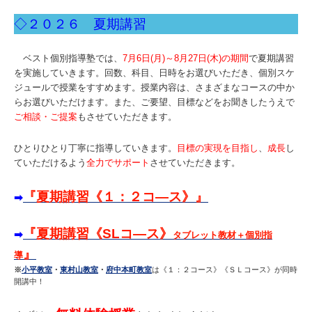
◇２０２６ 夏期講習
ベスト個別指導塾では、
7月6日(月)～8月27日(木)の期間
で
夏期講習
を実施していきます。回数、科目、日時をお選びいただき、個別スケ
ジュールで授業をすすめます。授業内容は、さまざまなコースの中か
らお選びいただけます。また、ご要望、目標などをお聞きしたうえで
ご相談・ご提案
もさせていただきます。
ひとりひとり丁寧に指導していきます。
目標の実現を目指し
、
成長
し
ていただけるよう
全力でサポート
させていただきます。
『夏期講習《１：２コ―ス》』
➡
『夏期講習《SLコ―ス》
➡
タブレット教材＋個別指
』
導
※
小平教室
・
東村山教室
・
府中本町教室
は《１：２コース》《ＳＬコース》が同時
開講中！